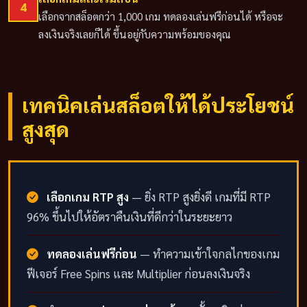
4
เลือกจากสล็อตกว่า 1,000 เกม ทดลองเล่นฟรีก่อนได้ หรือจะ
ลงเงินจริงเลยก็ได้ ขึ้นอยู่กับความพร้อมของคุณ
เทคนิคเล่นสล็อตให้ได้ประโยชน์
สูงสุด
เลือกเกม RTP สูง
— ยิ่ง RTP สูงยิ่งดี เกมที่มี RTP
96% ขึ้นไปให้อัตราคืนเงินที่ดีกว่าในระยะยาว
ทดลองเล่นฟรีก่อน
— ทำความเข้าใจกลไกของเกม
ฟีเจอร์ Free Spins และ Multiplier ก่อนลงเงินจริง