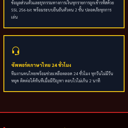
ข้อมูลส่วนตัวและธุรกรรมทางการเงินทุกรายการถูกเข้ารหัสด้วย
SSL 256-bit พร้อมระบบยืนยันตัวตน 2 ชั้น ปลอดภัยทุกการ
เล่น
ซัพพอร์ตภาษาไทย 24 ชั่วโมง
ทีมงานคนไทยพร้อมช่วยเหลือตลอด 24 ชั่วโมง ทุกวันไม่มีวัน
หยุด ติดต่อได้ทันทีเมื่อมีปัญหา ตอบไวไม่เกิน 2 นาที