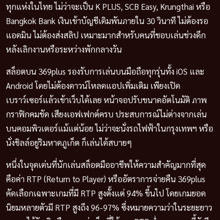
ทุกแห่งในไทย ไม่ว่าจะเป็น K PLUS, SCB Easy, Krungthai หรือ
Bangkok Bank เงินเข้าบัญชีเดิมพันภายใน 30 วินาที ไม่ต้องรอ
แอดมิน ไม่ต้องส่งสลิป เหมาะมากสำหรับคนที่ชอบเล่นช่วงดึก
หลังเลิกงานหรือระหว่างพักกลางวัน
สล็อตบน 369plus รองรับการเล่นบนมือถือทุกรุ่นทั้ง iOS และ
Android โดยไม่ต้องดาวน์โหลดแอปเพิ่มเติม เพียงเปิด
เบราว์เซอร์แล้วเข้าเว็บได้เลย หน้าจอปรับขนาดอัตโนมัติ ภาพ
กราฟิกคมชัด เสียงเอฟเฟกต์ครบ ประสบการณ์ไม่ต่างจากเล่น
บนคอมพิวเตอร์แม้แต่น้อย ไม่ว่าจะนั่งรถไฟฟ้าในกรุงเทพฯ หรือ
นั่งชิลล์อยู่ริมหาดภูเก็ต ก็เล่นได้สบายๆ
หนึ่งในจุดเด่นที่นักเล่นสล็อตมืออาชีพให้ความสำคัญมากที่สุด
คือค่า RTP (Return to Player) หรืออัตราการจ่ายคืน 369plus
คัดเลือกเฉพาะเกมที่มี RTP สูงตั้งแต่ 94% ขึ้นไป โดยเกมยอด
นิยมหลายตัวมี RTP สูงถึง 96-97% ซึ่งหมายความว่าในระยะยาว