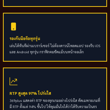
รองรับมือถือทุกรุ่น
เล่นได้ทันทีผ่านเบราว์เซอร์ ไม่ต้องดาวน์โหลดแอป รองรับ iOS
และ Android ทุกรุ่น กราฟิกคมชัดแม้บนหน้าจอเล็ก
RTP สูงสุด 97% โปร่งใส
369plus แสดงค่า RTP ของทุกเกมอย่างโปร่งใส คัดเฉพาะเกมที่
มี RTP ตั้งแต่ 94% ขึ้นไป ให้คุณมั่นใจได้ว่าได้รับความเป็นธร