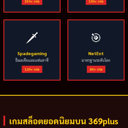
150+ เกม
100+ เกม
🗡️
🎯
Spadegaming
NetEnt
ธีมเอเชียและแฟนตาซี
มาตรฐานระดับโลก
120+ เกม
80+ เกม
เกมสล็อตยอดนิยมบน 369plus