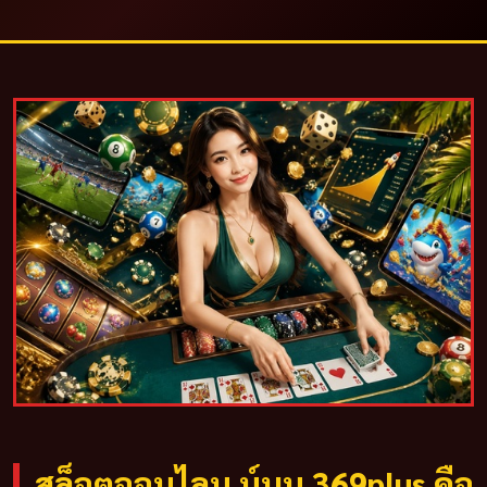
สล็อตออนไลน น์บน 369plus คือ