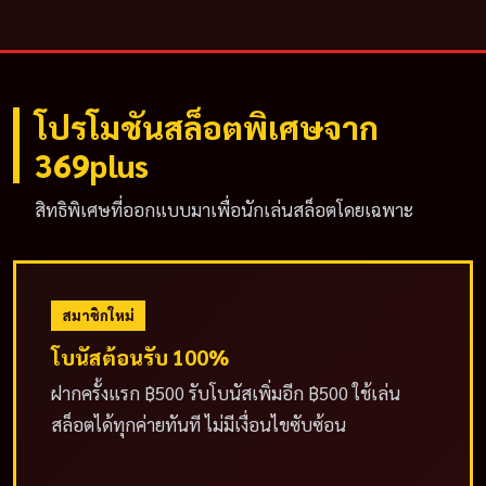
โปรโมชันสล็อตพิเศษจาก
369plus
สิทธิพิเศษที่ออกแบบมาเพื่อนักเล่นสล็อตโดยเฉพาะ
สมาชิกใหม่
โบนัสต้อนรับ 100%
ฝากครั้งแรก ฿500 รับโบนัสเพิ่มอีก ฿500 ใช้เล่น
สล็อตได้ทุกค่ายทันที ไม่มีเงื่อนไขซับซ้อน