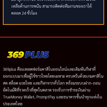
เหลือด้านการพนัน สามารถติดต่อทีมงานของเราได้
ตลอด 24 ชั่วโมง
369plus คือแพลตฟอร์มคาสิโนออนไลน์และเดิมพันกีฬาที่
ออกแบบมาเพื่อผู้ใช้ชาวไทยโดยเฉพาะ ครบครันด้วยเกมคาสิโน
สด สล็อต มวยไทย และกีฬาจากทั่วโลก พร้อมระบบฝาก-ถอน
อัตโนมัติที่รวดเร็วที่สุดในตลาด รองรับการชำระเงินผ่าน
TrueMoney Wallet, PromptPay และธนาคารชั้นนำทุกแห่งใน
ประเทศไทย