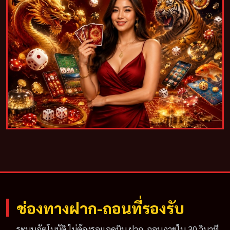
ช่องทางฝาก-ถอนที่รองรับ
ระบบอัตโนมัติ ไม่ต้องรอแอดมิน ฝาก-ถอนภายใน 30 วินาที