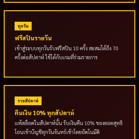
ทุกวัน
ฟรีสปินรายวัน
เข้าสู่ระบบทุกวันรับฟรีสปิน 10 ครั้ง สะสมได้ถึง 70
ครั้งต่อสัปดาห์ ใช้ได้กับเกมที่ร่วมรายการ
รายสัปดาห์
คืนเงิน 10% ทุกสัปดาห์
แพ้สล็อตในสัปดาห์นั้น รับเงินคืน 10% ของยอดสุทธิ
โอนเข้าบัญชีทุกวันจันทร์เช้าโดยอัตโนมัติ