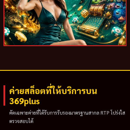
ค่ายสล็อตที่ให้บริการบน
369plus
คัดเฉพาะค่ายที่ได้รับการรับรองมาตรฐานสากล RTP โปร่งใส
ตรวจสอบได้