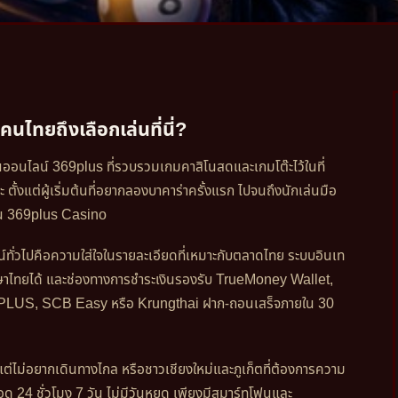
ไทยถึงเลือกเล่นที่นี่?
อนไลน์ 369plus ที่รวบรวมเกมคาสิโนสดและเกมโต๊ะไว้ในที่
้งแต่ผู้เริ่มต้นที่อยากลองบาคาร่าครั้งแรก ไปจนถึงนักเล่นมือ
ด้บน 369plus Casino
์ทั่วไปคือความใส่ใจในรายละเอียดที่เหมาะกับตลาดไทย ระบบอินเท
ษาไทยได้ และช่องทางการชำระเงินรองรับ TrueMoney Wallet,
K PLUS, SCB Easy หรือ Krungthai ฝาก-ถอนเสร็จภายใน 30
ต่ไม่อยากเดินทางไกล หรือชาวเชียงใหม่และภูเก็ตที่ต้องการความ
ด 24 ชั่วโมง 7 วัน ไม่มีวันหยุด เพียงมีสมาร์ทโฟนและ