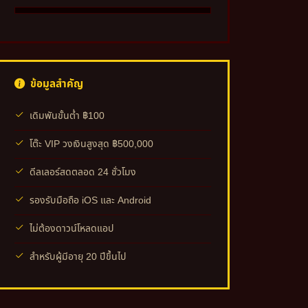
ข้อมูลสำคัญ
เดิมพันขั้นต่ำ ฿100
โต๊ะ VIP วงเงินสูงสุด ฿500,000
ดีลเลอร์สดตลอด 24 ชั่วโมง
รองรับมือถือ iOS และ Android
ไม่ต้องดาวน์โหลดแอป
สำหรับผู้มีอายุ 20 ปีขึ้นไป