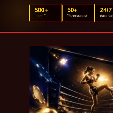
500+
50+
24/7
เกมคาสิโน
โต๊ะสดตลอดเวลา
ดีลเลอร์ส