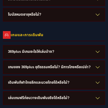
โบนัสหมดอายุหรือไม่?
เกมและการเดิมพัน
369plus มีเกมอะไรให้เล่นบ้าง?
เกมของ 369plus ยุติธรรมหรือไม่? มีการโกงหรือเปล่า?
เดิมพันกีฬาไทยลีกและมวยไทยได้หรือไม่?
เล่นเกมฟรีก่อนวางเดิมพันจริงได้หรือไม่?