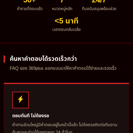
50+
7
24/7
คำถามที่ตอบแล้ว
หมวดหมู่หลัก
ทีมสนับสนุนพร้อมช่วย
<5 นาที
เวลาตอบกลับเฉลี่ย
ค้นหาคำตอบได้รวดเร็วกว่า
FAQ ของ 369plus ออกแบบมาให้หาคำตอบได้ง่ายและรวดเร็ว
ตอบทันที ไม่ต้องรอ
คำถามส่วนใหญ่มีคำตอบอยู่ในหน้านี้แล้ว ไม่ต้องรอติดต่อทีมงาน
ค้นหาและอ่านได้เลยตลอด 24 ชั่วโมง