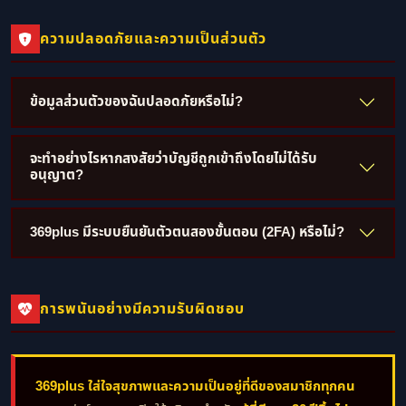
ความปลอดภัยและความเป็นส่วนตัว
ข้อมูลส่วนตัวของฉันปลอดภัยหรือไม่?
จะทำอย่างไรหากสงสัยว่าบัญชีถูกเข้าถึงโดยไม่ได้รับ
อนุญาต?
369plus มีระบบยืนยันตัวตนสองขั้นตอน (2FA) หรือไม่?
การพนันอย่างมีความรับผิดชอบ
369plus ใส่ใจสุขภาพและความเป็นอยู่ที่ดีของสมาชิกทุกคน