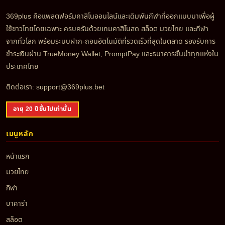
369plus คือแพลตฟอร์มคาสิโนออนไลน์และเดิมพันกีฬาที่ออกแบบมาเพื่อผู้
ใช้ชาวไทยโดยเฉพาะ ครบครันด้วยเกมคาสิโนสด สล็อต มวยไทย และกีฬา
จากทั่วโลก พร้อมระบบฝาก-ถอนอัตโนมัติที่รวดเร็วที่สุดในตลาด รองรับการ
ชำระเงินผ่าน TrueMoney Wallet, PromptPay และธนาคารชั้นนำทุกแห่งใน
ประเทศไทย
ติดต่อเรา:
support@369plus.bet
อายุ 20 ปีขึ้นไปเท่านั้น
เมนูหลัก
หน้าแรก
มวยไทย
กีฬา
บาคาร่า
สล็อต