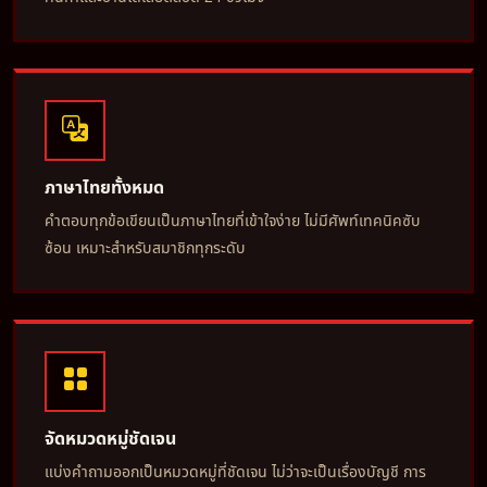
ภาษาไทยทั้งหมด
คำตอบทุกข้อเขียนเป็นภาษาไทยที่เข้าใจง่าย ไม่มีศัพท์เทคนิคซับ
ซ้อน เหมาะสำหรับสมาชิกทุกระดับ
จัดหมวดหมู่ชัดเจน
แบ่งคำถามออกเป็นหมวดหมู่ที่ชัดเจน ไม่ว่าจะเป็นเรื่องบัญชี การ