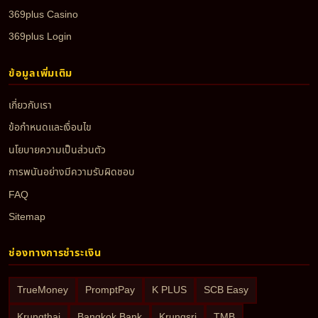
369plus Casino
369plus Login
ข้อมูลเพิ่มเติม
เกี่ยวกับเรา
ข้อกำหนดและเงื่อนไข
นโยบายความเป็นส่วนตัว
การพนันอย่างมีความรับผิดชอบ
FAQ
Sitemap
ช่องทางการชำระเงิน
TrueMoney
PromptPay
K PLUS
SCB Easy
Krungthai
Bangkok Bank
Krungsri
TMB